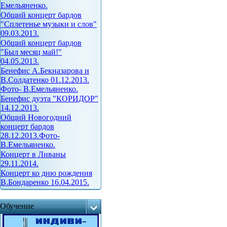
Емельяненко.
Общий концерт бардов
"Сплетенье музыки и слов"
09.03.2013.
Общий концерт бардов
"Был месяц май!"
04.05.2013.
Бенефис А.Бекназарова и
В.Солдатенко 01.12.2013.
Фото- В.Емельяненко.
Бенефис дуэта "КОРИДОР"
14.12.2013.
Общий Новогодний
концерт бардов
28.12.2013.Фото-
В.Емельяненко.
Концерт в Ливаны
29.11.2014.
Концерт ко дню рождения
В.Бондаренко 16.04.2015.
Обучение