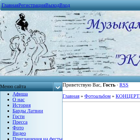
Главная
Регистрация
Выход
Вход
Приветствую Вас
,
Гость
·
RSS
Меню сайта
Афиша
Главная
»
Фотоальбом
»
КОНЦЕРТ
О нас
История
Барды Латвии
Гости
Пресса
Фото
Видео
Приглашения на фесты