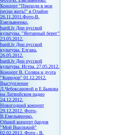
Фото-В. Емельяненко.
Концерт "Приходи в мои
песни жить!" в Олайне
26.11.2011.Фото-В.
Емельяненко.
bardi.lv Дни русской
культуры. "Янтарный берег"
23.05.2012.
bardi.lv Дни русской
культуры. Елгава.
26.05.2012.
bardi.lv Дни русской
культуры. Истра. 27.05.2012.
Концерт В. Соляра и дуэта
"Коридор" 01.12.2012.
Выступление
Л.Чебоксаровой и Е.Быкова
на Латвийском радио
24.12.2012.
Новогодний концерт
29.12.2012. Фото-
В.Емельяненко.
Общий концерт бардов
"Мой Высоцкий"
02.02.2013. Фото - В.