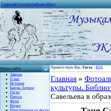
Главная
Регистрация
Выход
Вход
Приветствую Вас
,
Гость
·
RSS
Меню сайта
Афиша
Главная
»
Фотоал
О нас
История
культуры. Библиот
Барды Латвии
Гости
Савельева в образ
Пресса
Фото
Видео
Таня Са
Приглашения на фесты