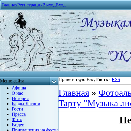
Главная
Регистрация
Выход
Вход
Приветствую Вас
,
Гость
·
RSS
Меню сайта
Афиша
Главная
»
Фотоал
О нас
История
Тарту "Музыка ли
Барды Латвии
Гости
Пресса
Пе
Фото
Видео
Приглашения на фесты