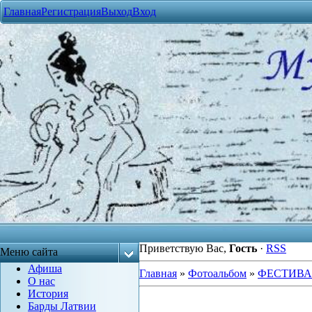
Главная
Регистрация
Выход
Вход
Приветствую Вас
,
Гость
·
RSS
Меню сайта
Афиша
Главная
»
Фотоальбом
»
ФЕСТИВ
О нас
История
Барды Латвии