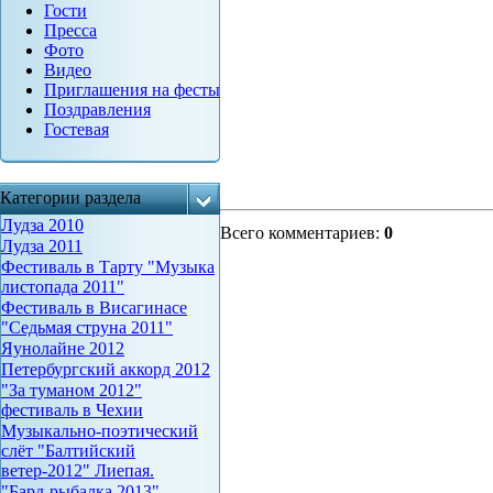
Гости
Пресса
Фото
Видео
Приглашения на фесты
Поздравления
Гостевая
Категории раздела
Лудза 2010
Всего комментариев
:
0
Лудза 2011
Фестиваль в Тарту "Музыка
листопада 2011"
Фестиваль в Висагинасе
"Седьмая струна 2011"
Яунолайне 2012
Петербургский аккорд 2012
"За туманом 2012"
фестиваль в Чехии
Музыкально-поэтический
слёт "Балтийский
ветер-2012" Лиепая.
"Бард-рыбалка 2013"