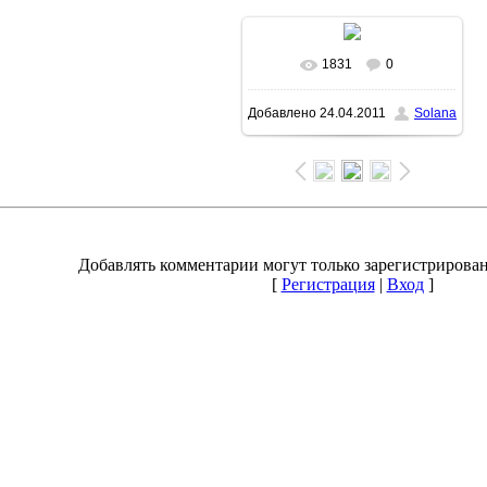
1831
0
В реальном размере
Добавлено
24.04.2011
Solana
1600x1064
/ 326.6Kb
Добавлять комментарии могут только зарегистрирова
[
Регистрация
|
Вход
]