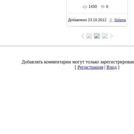
1430
0
В реальном размере
Добавлено
23.10.2012
Solana
1600x1153
/ 205.8Kb
Добавлять комментарии могут только зарегистрирова
[
Регистрация
|
Вход
]