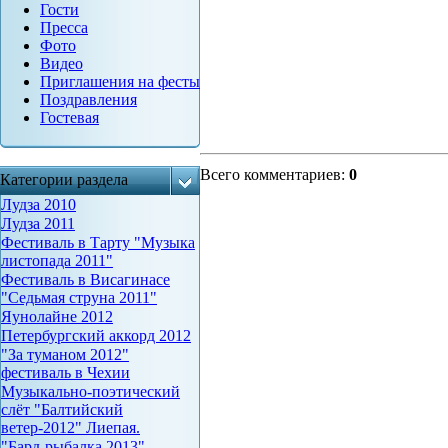
Гости
Пресса
Фото
Видео
Приглашения на фесты
Поздравления
Гостевая
Всего комментариев
:
0
Категории раздела
Лудза 2010
Лудза 2011
Фестиваль в Тарту "Музыка
листопада 2011"
Фестиваль в Висагинасе
"Седьмая струна 2011"
Яунолайне 2012
Петербургский аккорд 2012
"За туманом 2012"
фестиваль в Чехии
Музыкально-поэтический
слёт "Балтийский
ветер-2012" Лиепая.
"Бард-рыбалка 2013"