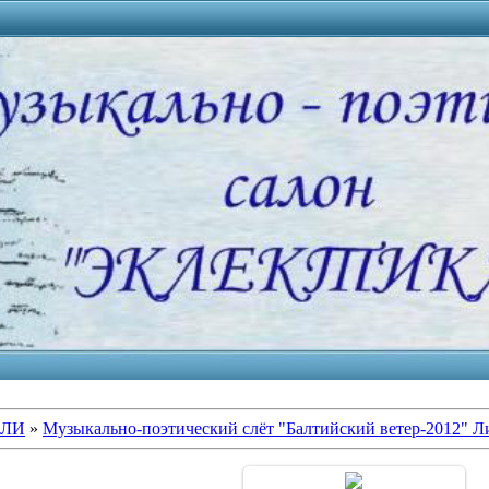
АЛИ
»
Музыкально-поэтический слёт "Балтийский ветер-2012" Л