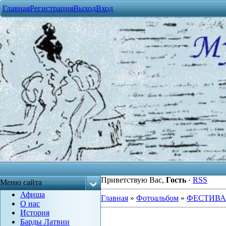
Главная
Регистрация
Выход
Вход
Приветствую Вас
,
Гость
·
RSS
Меню сайта
Афиша
Главная
»
Фотоальбом
»
ФЕСТИВ
О нас
История
Барды Латвии