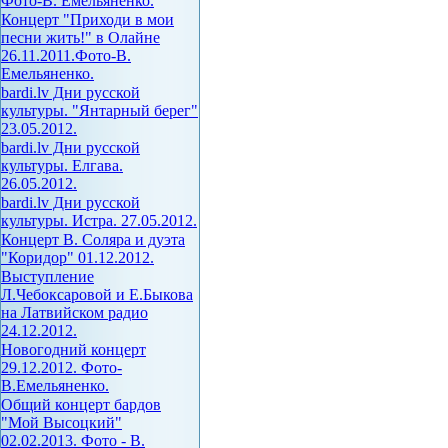
Фото-В. Емельяненко.
Концерт "Приходи в мои
песни жить!" в Олайне
26.11.2011.Фото-В.
Емельяненко.
bardi.lv Дни русской
культуры. "Янтарный берег"
23.05.2012.
bardi.lv Дни русской
культуры. Елгава.
26.05.2012.
bardi.lv Дни русской
культуры. Истра. 27.05.2012.
Концерт В. Соляра и дуэта
"Коридор" 01.12.2012.
Выступление
Л.Чебоксаровой и Е.Быкова
на Латвийском радио
24.12.2012.
Новогодний концерт
29.12.2012. Фото-
В.Емельяненко.
Общий концерт бардов
"Мой Высоцкий"
02.02.2013. Фото - В.