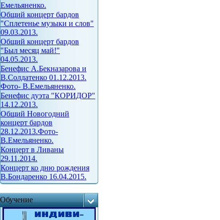
Емельяненко.
Общий концерт бардов
"Сплетенье музыки и слов"
09.03.2013.
Общий концерт бардов
"Был месяц май!"
04.05.2013.
Бенефис А.Бекназарова и
В.Солдатенко 01.12.2013.
Фото- В.Емельяненко.
Бенефис дуэта "КОРИДОР"
14.12.2013.
Общий Новогодний
концерт бардов
28.12.2013.Фото-
В.Емельяненко.
Концерт в Ливаны
29.11.2014.
Концерт ко дню рождения
В.Бондаренко 16.04.2015.
Обучение