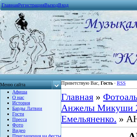
Главная
Регистрация
Выход
Вход
Приветствую Вас
,
Гость
·
RSS
Меню сайта
Афиша
Главная
»
Фотоал
О нас
История
Анжелы Микуши 23
Барды Латвии
Гости
Емельяненко.
» А
Пресса
Фото
Видео
А
Приглашения на фесты