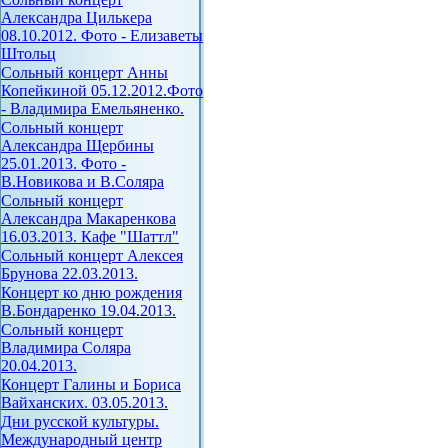
Александра Цилькера
08.10.2012. Фото - Елизаветы
Штольц
Сольный концерт Анны
Копейкиной 05.12.2012.Фото
- Владимира Емельяненко.
Сольный концерт
Александра Щербины
25.01.2013. Фото -
В.Новикова и В.Соляра
Сольный концерт
Александра Макаренкова
16.03.2013. Кафе "Шаттл"
Сольный концерт Алексея
Брунова 22.03.2013.
Концерт ко дню рождения
В.Бондаренко 19.04.2013.
Сольный концерт
Владимира Соляра
20.04.2013.
Концерт Галины и Бориса
Вайханских. 03.05.2013.
Дни русской культуры.
Международный центр