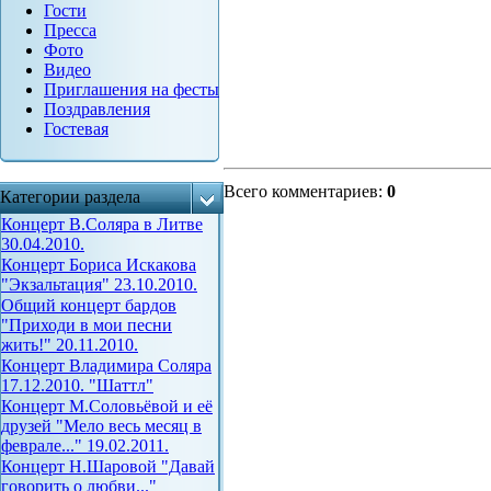
Гости
Пресса
Фото
Видео
Приглашения на фесты
Поздравления
Гостевая
Всего комментариев
:
0
Категории раздела
Концерт В.Соляра в Литве
30.04.2010.
Концерт Бориса Искакова
"Экзальтация" 23.10.2010.
Общий концерт бардов
"Приходи в мои песни
жить!" 20.11.2010.
Концерт Владимира Соляра
17.12.2010. "Шаттл"
Концерт М.Соловьёвой и её
друзей "Мело весь месяц в
феврале..." 19.02.2011.
Концерт Н.Шаровой "Давай
говорить о любви..."