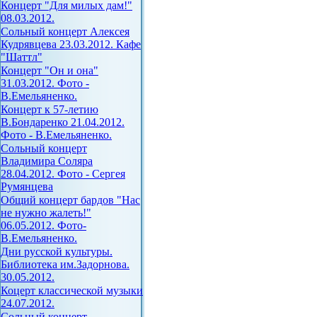
Концерт "Для милых дам!"
08.03.2012.
Сольный концерт Алексея
Кудрявцева 23.03.2012. Кафе
"Шаттл"
Концерт "Он и она"
31.03.2012. Фото -
В.Емельяненко.
Концерт к 57-летию
В.Бондаренко 21.04.2012.
Фото - В.Емельяненко.
Сольный концерт
Владимира Соляра
28.04.2012. Фото - Сергея
Румянцева
Общий концерт бардов "Нас
не нужно жалеть!"
06.05.2012. Фото-
В.Емельяненко.
Дни русской культуры.
Библиотека им.Задорнова.
30.05.2012.
Коцерт классической музыки
24.07.2012.
Сольный концерт