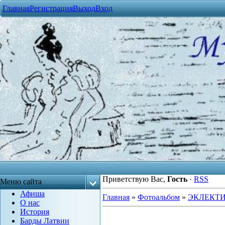
Главная
Регистрация
Выход
Вход
Приветствую Вас
,
Гость
·
RSS
Меню сайта
Афиша
Главная
»
Фотоальбом
»
ЭКЛЕКТ
О нас
История
Барды Латвии