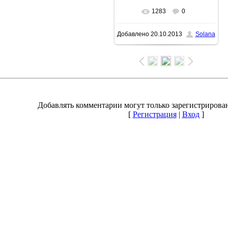
1283
0
В реальном размере
Добавлено
20.10.2013
Solana
1600x1264
/ 181.2Kb
Добавлять комментарии могут только зарегистрирова
[
Регистрация
|
Вход
]