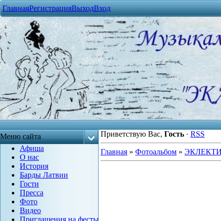
Главная
Регистрация
Выход
Вход
Приветствую Вас
,
Гость
·
RSS
Меню сайта
Афиша
Главная
»
Фотоальбом
»
ЭКЛЕКТ
О нас
История
Барды Латвии
Гости
Пресса
Фото
Видео
Приглашения на фесты