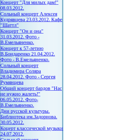
Концерт "Для милых дам!"
08.03.2012.
Сольный концерт Алексея
Кудрявцева 23.03.2012. Кафе
"Шаттл"
Концерт "Он и она"
31.03.2012. Фото -
В.Емельяненко.
Концерт к 57-летию
В.Бондаренко 21.04.2012.
Фото - В.Емельяненко.
Сольный концерт
Владимира Соляра
28.04.2012. Фото - Сергея
Румянцева
Общий концерт бардов "Нас
не нужно жалеть!"
06.05.2012. Фото-
В.Емельяненко.
Дни русской культуры.
Библиотека им.Задорнова.
30.05.2012.
Коцерт классической музыки
24.07.2012.
Сольный концерт