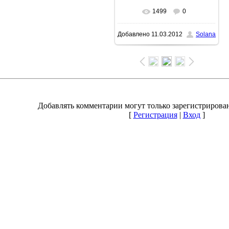
1499
0
В реальном размере
Добавлено
11.03.2012
Solana
1600x1074
/ 233.7Kb
Добавлять комментарии могут только зарегистрирова
[
Регистрация
|
Вход
]