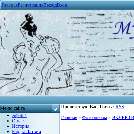
Главная
Регистрация
Выход
Вход
Приветствую Вас
,
Гость
·
RSS
Меню сайта
Афиша
Главная
»
Фотоальбом
»
ЭКЛЕКТ
О нас
История
Барды Латвии