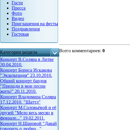
Гости
Пресса
Фото
Видео
Приглашения на фесты
Поздравления
Гостевая
Всего комментариев
:
0
Категории раздела
Концерт В.Соляра в Литве
30.04.2010.
Концерт Бориса Искакова
"Экзальтация" 23.10.2010.
Общий концерт бардов
"Приходи в мои песни
жить!" 20.11.2010.
Концерт Владимира Соляра
17.12.2010. "Шаттл"
Концерт М.Соловьёвой и её
друзей "Мело весь месяц в
феврале..." 19.02.2011.
Концерт Н.Шаровой "Давай
говорить о любви..."