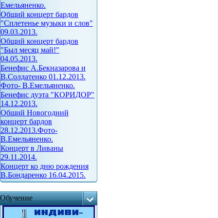
Емельяненко.
Общий концерт бардов
"Сплетенье музыки и слов"
09.03.2013.
Общий концерт бардов
"Был месяц май!"
04.05.2013.
Бенефис А.Бекназарова и
В.Солдатенко 01.12.2013.
Фото- В.Емельяненко.
Бенефис дуэта "КОРИДОР"
14.12.2013.
Общий Новогодний
концерт бардов
28.12.2013.Фото-
В.Емельяненко.
Концерт в Ливаны
29.11.2014.
Концерт ко дню рождения
В.Бондаренко 16.04.2015.
Обучение