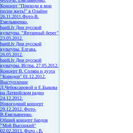
Фото-В. Емельяненко.
Концерт "Приходи в мои
песни жить!" в Олайне
26.11.2011.Фото-В.
Емельяненко.
bardi.lv Дни русской
культуры. "Янтарный берег"
23.05.2012.
bardi.lv Дни русской
культуры. Елгава.
26.05.2012.
bardi.lv Дни русской
культуры. Истра. 27.05.2012.
Концерт В. Соляра и дуэта
"Коридор" 01.12.2012.
Выступление
Л.Чебоксаровой и Е.Быкова
на Латвийском радио
24.12.2012.
Новогодний концерт
29.12.2012. Фото-
В.Емельяненко.
Общий концерт бардов
"Мой Высоцкий"
02.02.2013. Фото - В.