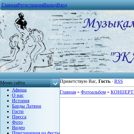
Главная
Регистрация
Выход
Вход
Приветствую Вас
,
Гость
·
RSS
Меню сайта
Афиша
Главная
»
Фотоальбом
»
КОНЦЕРТ
О нас
История
Барды Латвии
Гости
Пресса
Фото
Видео
Приглашения на фесты