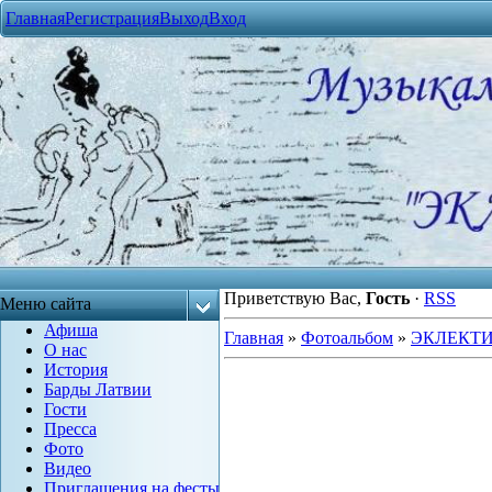
Главная
Регистрация
Выход
Вход
Приветствую Вас
,
Гость
·
RSS
Меню сайта
Афиша
Главная
»
Фотоальбом
»
ЭКЛЕКТ
О нас
История
Барды Латвии
Гости
Пресса
Фото
Видео
Приглашения на фесты