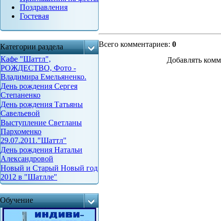
Поздравления
Гостевая
Всего комментариев
:
0
Категории раздела
Кафе "Шаттл",
Добавлять комм
РОЖДЕСТВО, Фото -
Владимира Емельяненко.
День рождения Сергея
Степаненко
День рождения Татьяны
Савельевой
Выступление Светланы
Пархоменко
29.07.2011."Шаттл"
День рождения Натальи
Александровой
Новый и Старый Новый год
2012 в "Шатлле"
Обучение