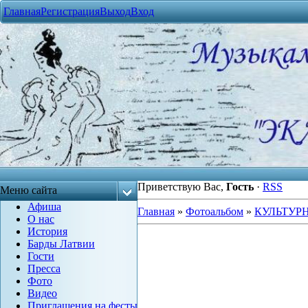
Главная
Регистрация
Выход
Вход
Приветствую Вас
,
Гость
·
RSS
Меню сайта
Афиша
Главная
»
Фотоальбом
»
КУЛЬТУР
О нас
История
Барды Латвии
Гости
Пресса
Фото
Видео
Приглашения на фесты