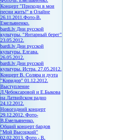
Фото-В. Емельяненко.
Концерт "Приходи в мои
песни жить!" в Олайне
26.11.2011.Фото-В.
Емельяненко.
bardi.lv Дни русской
культуры. "Янтарный берег"
23.05.2012.
bardi.lv Дни русской
культуры. Елгава.
26.05.2012.
bardi.lv Дни русской
культуры. Истра. 27.05.2012.
Концерт В. Соляра и дуэта
"Коридор" 01.12.2012.
Выступление
Л.Чебоксаровой и Е.Быкова
на Латвийском радио
24.12.2012.
Новогодний концерт
29.12.2012. Фото-
В.Емельяненко.
Общий концерт бардов
"Мой Высоцкий"
02.02.2013. Фото - В.