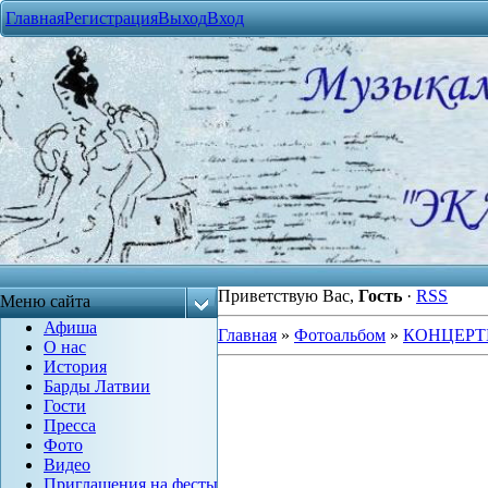
Главная
Регистрация
Выход
Вход
Приветствую Вас
,
Гость
·
RSS
Меню сайта
Афиша
Главная
»
Фотоальбом
»
КОНЦЕРТ
О нас
История
Барды Латвии
Гости
Пресса
Фото
Видео
Приглашения на фесты