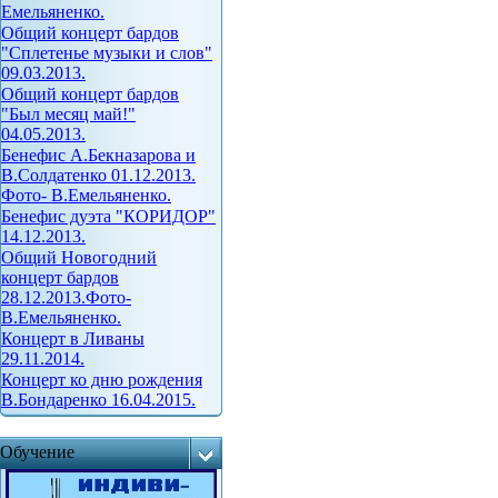
Емельяненко.
Общий концерт бардов
"Сплетенье музыки и слов"
09.03.2013.
Общий концерт бардов
"Был месяц май!"
04.05.2013.
Бенефис А.Бекназарова и
В.Солдатенко 01.12.2013.
Фото- В.Емельяненко.
Бенефис дуэта "КОРИДОР"
14.12.2013.
Общий Новогодний
концерт бардов
28.12.2013.Фото-
В.Емельяненко.
Концерт в Ливаны
29.11.2014.
Концерт ко дню рождения
В.Бондаренко 16.04.2015.
Обучение