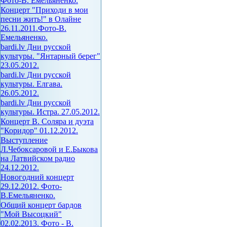
Фото-В. Емельяненко.
Концерт "Приходи в мои
песни жить!" в Олайне
26.11.2011.Фото-В.
Емельяненко.
bardi.lv Дни русской
культуры. "Янтарный берег"
23.05.2012.
bardi.lv Дни русской
культуры. Елгава.
26.05.2012.
bardi.lv Дни русской
культуры. Истра. 27.05.2012.
Концерт В. Соляра и дуэта
"Коридор" 01.12.2012.
Выступление
Л.Чебоксаровой и Е.Быкова
на Латвийском радио
24.12.2012.
Новогодний концерт
29.12.2012. Фото-
В.Емельяненко.
Общий концерт бардов
"Мой Высоцкий"
02.02.2013. Фото - В.