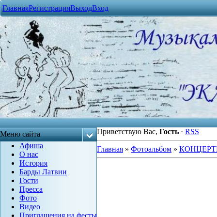
Главная
Регистрация
Выход
Вход
Приветствую Вас
,
Гость
·
RSS
Меню сайта
Афиша
Главная
»
Фотоальбом
»
КОНЦЕРТ
О нас
История
Барды Латвии
Гости
Пресса
Фото
Видео
Приглашения на фесты