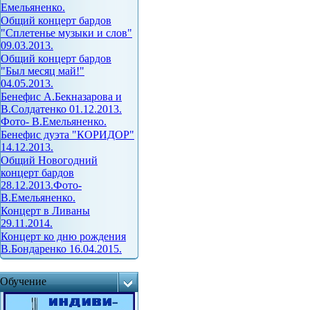
Емельяненко.
Общий концерт бардов
"Сплетенье музыки и слов"
09.03.2013.
Общий концерт бардов
"Был месяц май!"
04.05.2013.
Бенефис А.Бекназарова и
В.Солдатенко 01.12.2013.
Фото- В.Емельяненко.
Бенефис дуэта "КОРИДОР"
14.12.2013.
Общий Новогодний
концерт бардов
28.12.2013.Фото-
В.Емельяненко.
Концерт в Ливаны
29.11.2014.
Концерт ко дню рождения
В.Бондаренко 16.04.2015.
Обучение