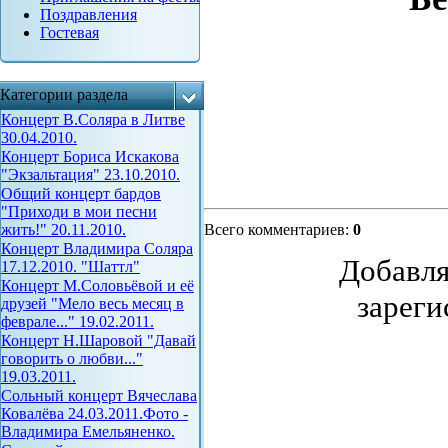
Поздравления
Гостевая
Категории раздела
Концерт В.Соляра в Литве
30.04.2010.
Концерт Бориса Искакова
"Экзальтация" 23.10.2010.
Общий концерт бардов
"Приходи в мои песни
жить!" 20.11.2010.
Всего комментариев
:
0
Концерт Владимира Соляра
Добавля
17.12.2010. "Шаттл"
Концерт М.Соловьёвой и её
зареги
друзей "Мело весь месяц в
феврале..." 19.02.2011.
Концерт Н.Шаровой "Давай
говорить о любви..."
19.03.2011.
Сольный концерт Вячеслава
Ковалёва 24.03.2011.Фото -
Владимира Емельяненко.