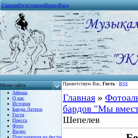
Главная
Регистрация
Выход
Вход
Приветствую Вас
,
Гость
·
RSS
Меню сайта
Афиша
Главная
»
Фотоал
О нас
История
бардов "Мы вместе
Барды Латвии
Гости
Шепелев
Пресса
Фото
Видео
Бе
Приглашения на фесты