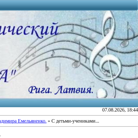
07.08.2026, 18:44
адимира Емельяненко.
» С детьми-учениками...
.