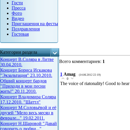
Гости
Пресса
Фото
Видео
Приглашения на фесты
Поздравления
Гостевая
Категории раздела
Концерт В.Соляра в Литве
Всего комментариев
:
1
30.04.2010.
Концерт Бориса Искакова
1
Amag
"Экзальтация" 23.10.2010.
(14.06.2012 22:19)
0
Общий концерт бардов
The voice of riatonality! Good to hea
"Приходи в мои песни
жить!" 20.11.2010.
Концерт Владимира Соляра
17.12.2010. "Шаттл"
Концерт М.Соловьёвой и её
друзей "Мело весь месяц в
феврале..." 19.02.2011.
Концерт Н.Шаровой "Давай
говорить о любви..."