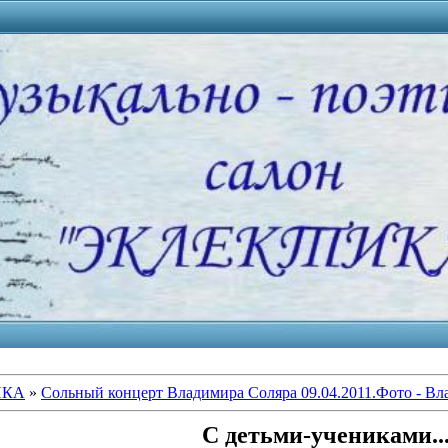
ИКА
»
Сольный концерт Владимира Соляра 09.04.2011.Фото - Вл
С детьми-учениками..