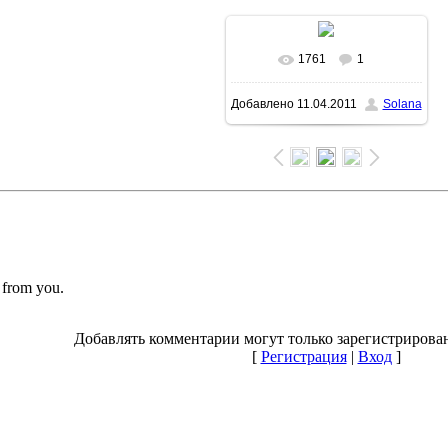
1761
1
В реальном размере
Добавлено
11.04.2011
Solana
1600x1230
/ 166.1Kb
r from you.
Добавлять комментарии могут только зарегистрирова
[
Регистрация
|
Вход
]