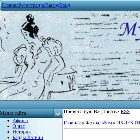
Главная
Регистрация
Выход
Вход
Приветствую Вас
,
Гость
·
RSS
Меню сайта
Афиша
Главная
»
Фотоальбом
»
ЭКЛЕКТ
О нас
История
Барды Латвии