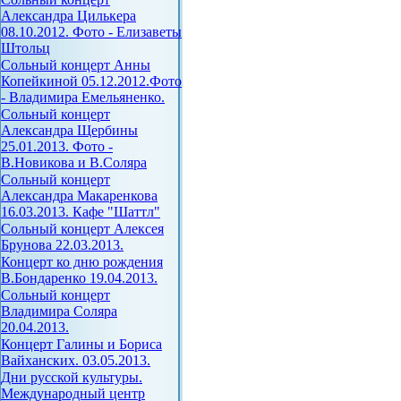
Александра Цилькера
08.10.2012. Фото - Елизаветы
Штольц
Сольный концерт Анны
Копейкиной 05.12.2012.Фото
- Владимира Емельяненко.
Сольный концерт
Александра Щербины
25.01.2013. Фото -
В.Новикова и В.Соляра
Сольный концерт
Александра Макаренкова
16.03.2013. Кафе "Шаттл"
Сольный концерт Алексея
Брунова 22.03.2013.
Концерт ко дню рождения
В.Бондаренко 19.04.2013.
Сольный концерт
Владимира Соляра
20.04.2013.
Концерт Галины и Бориса
Вайханских. 03.05.2013.
Дни русской культуры.
Международный центр