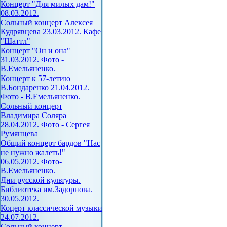
Концерт "Для милых дам!"
08.03.2012.
Сольный концерт Алексея
Кудрявцева 23.03.2012. Кафе
"Шаттл"
Концерт "Он и она"
31.03.2012. Фото -
В.Емельяненко.
Концерт к 57-летию
В.Бондаренко 21.04.2012.
Фото - В.Емельяненко.
Сольный концерт
Владимира Соляра
28.04.2012. Фото - Сергея
Румянцева
Общий концерт бардов "Нас
не нужно жалеть!"
06.05.2012. Фото-
В.Емельяненко.
Дни русской культуры.
Библиотека им.Задорнова.
30.05.2012.
Коцерт классической музыки
24.07.2012.
Сольный концерт